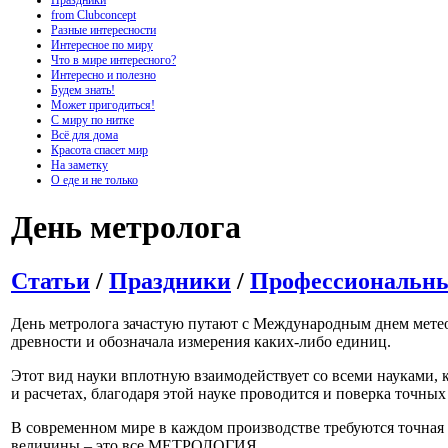
Праздники
from Clubconcept
Разные интересности
Интересное по миру
Что в мире интересного?
Интересно и полезно
Будем знать!
Может пригодиться!
С миру по нитке
Всё для дома
Красота спасет мир
На заметку
О еде и не только
День метролога
Статьи
/
Праздники
/
Профессиональны
День метролога зачастую путают с Международным днем метеор
древности и обозначала измерения каких-либо единиц.
Этот вид науки вплотную взаимодействует со всеми науками, 
и расчетах, благодаря этой науке проводится и поверка точн
В современном мире в каждом производстве требуются точная 
величины – это все МЕТРОЛОГИЯ.