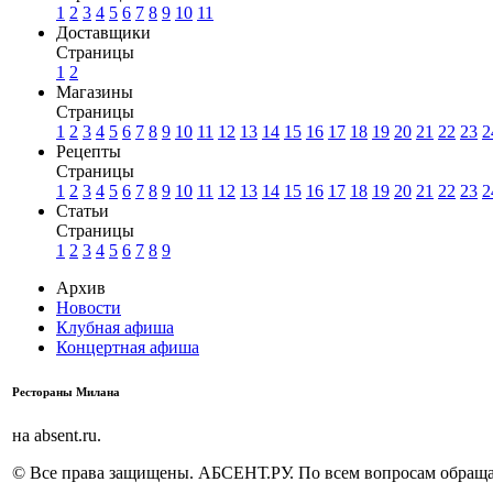
1
2
3
4
5
6
7
8
9
10
11
Доставщики
Страницы
1
2
Магазины
Страницы
1
2
3
4
5
6
7
8
9
10
11
12
13
14
15
16
17
18
19
20
21
22
23
2
Рецепты
Страницы
1
2
3
4
5
6
7
8
9
10
11
12
13
14
15
16
17
18
19
20
21
22
23
2
Статьи
Страницы
1
2
3
4
5
6
7
8
9
Архив
Новости
Клубная афиша
Концертная афиша
Рестораны Милана
на absent.ru.
© Все права защищены. АБСЕНТ.РУ. По всем вопросам обращай