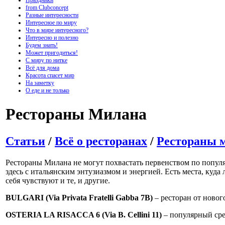
Праздники
from Clubconcept
Разные интересности
Интересное по миру
Что в мире интересного?
Интересно и полезно
Будем знать!
Может пригодиться!
С миру по нитке
Всё для дома
Красота спасет мир
На заметку
О еде и не только
Рестораны Милана
Статьи
/
Всё о ресторанах
/
Рестораны 
Рестораны Милана не могут похвастать первенством по популя
здесь с итальянским энтузиазмом и энергией. Есть места, куд
себя чувствуют и те, и другие.
BULGARI (Via Privata Fratelli Gabba 7B)
– ресторан от новог
OSTERIA LA RISACCA 6 (Via B. Cellini 11)
– популярный сре