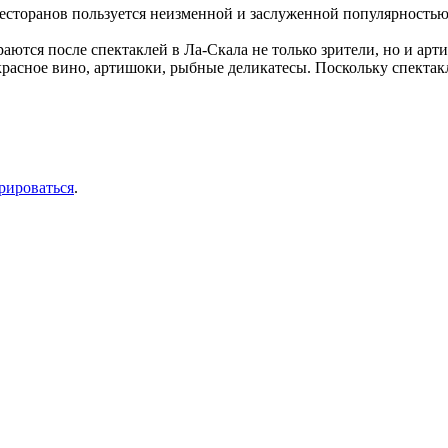
ресторанов пользуется неизменной и заслуженной популярностью у
раются после спектаклей в Ла-Скала не только зрители, но и арт
красное вино, артишоки, рыбные деликатесы. Поскольку спектакл
рироваться
.