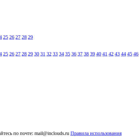
4
25
26
27
28
29
4
25
26
27
28
29
30
31
32
33
34
35
36
37
38
39
40
41
42
43
44
45
46
тесь по почте: mail@inclouds.ru
Правила использования