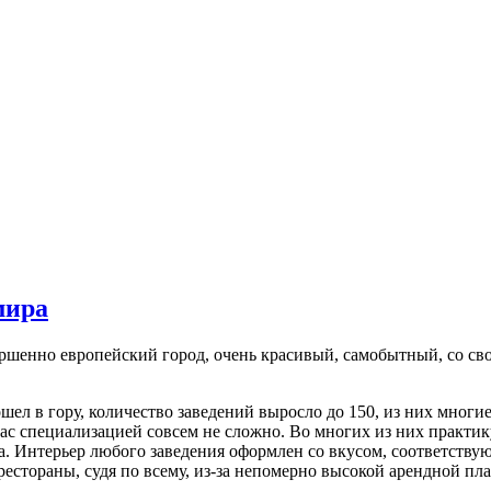
мира
овершенно европейский город, очень красивый, самобытный, со 
шел в гору, количество заведений выросло до 150, из них многи
с специализацией совсем не сложно. Во многих из них практик
па. Интерьер любого заведения оформлен со вкусом, соответств
стораны, судя по всему, из-за непомерно высокой арендной пла