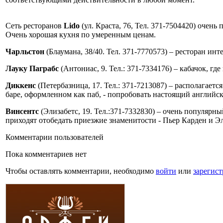
Сеть ресторанов
Lido
(ул. Краста, 76, Тел. 371-7504420) очень
Очень хорошая кухня по умеренным ценам.
Чарльстон
(Блаумана, 38/40. Тел. 371-7770573) – ресторан ин
Лауку Паграбс
(Антониас, 9. Тел.: 371-7334176) – кабачок, гд
Диккенс
(Петербазница, 17. Тел.: 371-7213087) – располагаетс
баре, оформленном как паб, - попробовать настоящий английски
Винсентс
(Элизабетс, 19. Тел.:371-7332830) – очень популя
приходят отобедать приезжие знаменитости - Пьер Карден и Э
Комментарии пользователей
Пока комментариев нет
Чтобы оставлять комментарии, необходимо
войти
или
зарегист