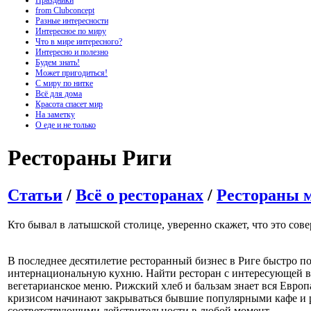
Праздники
from Clubconcept
Разные интересности
Интересное по миру
Что в мире интересного?
Интересно и полезно
Будем знать!
Может пригодиться!
С миру по нитке
Всё для дома
Красота спасет мир
На заметку
О еде и не только
Рестораны Риги
Статьи
/
Всё о ресторанах
/
Рестораны 
Кто бывал в латышской столице, уверенно скажет, что это с
В последнее десятилетие ресторанный бизнес в Риге быстро по
интернациональную кухню. Найти ресторан с интересующей ва
вегетарианское меню. Рижский хлеб и бальзам знает вся Евро
кризисом начинают закрываться бывшие популярными кафе и ре
соответствующими действительности в любой момент.