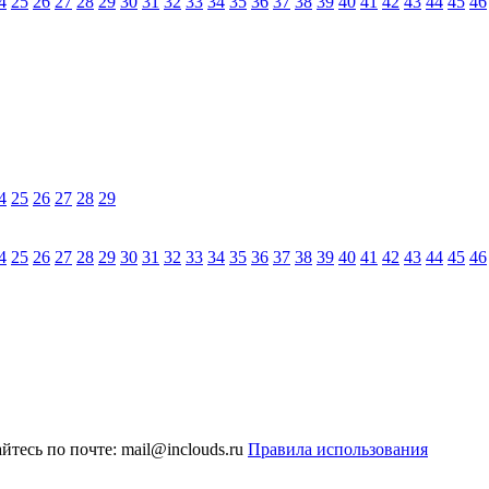
4
25
26
27
28
29
30
31
32
33
34
35
36
37
38
39
40
41
42
43
44
45
46
4
25
26
27
28
29
4
25
26
27
28
29
30
31
32
33
34
35
36
37
38
39
40
41
42
43
44
45
46
тесь по почте: mail@inclouds.ru
Правила использования