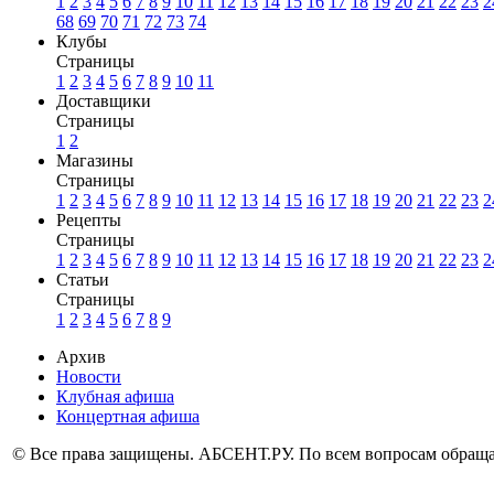
1
2
3
4
5
6
7
8
9
10
11
12
13
14
15
16
17
18
19
20
21
22
23
2
68
69
70
71
72
73
74
Клубы
Страницы
1
2
3
4
5
6
7
8
9
10
11
Доставщики
Страницы
1
2
Магазины
Страницы
1
2
3
4
5
6
7
8
9
10
11
12
13
14
15
16
17
18
19
20
21
22
23
2
Рецепты
Страницы
1
2
3
4
5
6
7
8
9
10
11
12
13
14
15
16
17
18
19
20
21
22
23
2
Статьи
Страницы
1
2
3
4
5
6
7
8
9
Архив
Новости
Клубная афиша
Концертная афиша
© Все права защищены. АБСЕНТ.РУ. По всем вопросам обращай