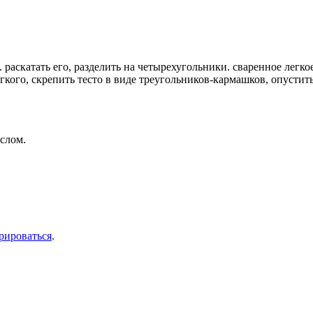
а. раскатать его, разделить на четырехугольники. сваренное лег
гкого, скрепить тесто в виде треугольников-кармашков, опусти
слом.
рироваться
.