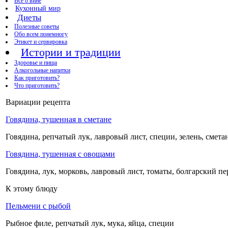
Все о вине
Кухонный мир
Диеты
Полезные советы
Обо всем понемногу
Этикет и сервировка
Истории и традиции
Здоровье и пища
Алкогольные напитки
Как приготовить?
Что приготовить?
Вариации рецепта
Говядина, тушенная в сметане
Говядина, репчатый лук, лавровый лист, специи, зелень, смета
Говядина, тушенная с овощами
Говядина, лук, морковь, лавровый лист, томаты, болгарский пе
К этому блюду
Пельмени с рыбой
Рыбное филе, репчатый лук, мука, яйца, специи