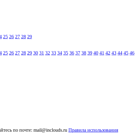
4
25
26
27
28
29
4
25
26
27
28
29
30
31
32
33
34
35
36
37
38
39
40
41
42
43
44
45
46
тесь по почте: mail@inclouds.ru
Правила использования