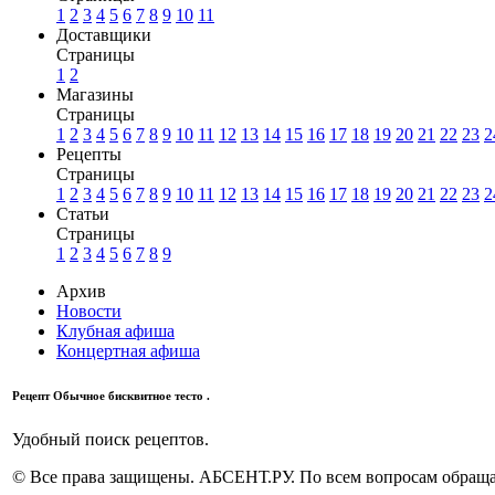
1
2
3
4
5
6
7
8
9
10
11
Доставщики
Страницы
1
2
Магазины
Страницы
1
2
3
4
5
6
7
8
9
10
11
12
13
14
15
16
17
18
19
20
21
22
23
2
Рецепты
Страницы
1
2
3
4
5
6
7
8
9
10
11
12
13
14
15
16
17
18
19
20
21
22
23
2
Статьи
Страницы
1
2
3
4
5
6
7
8
9
Архив
Новости
Клубная афиша
Концертная афиша
Рецепт Обычное бисквитное тесто .
Удобный поиск рецептов.
© Все права защищены. АБСЕНТ.РУ. По всем вопросам обращай