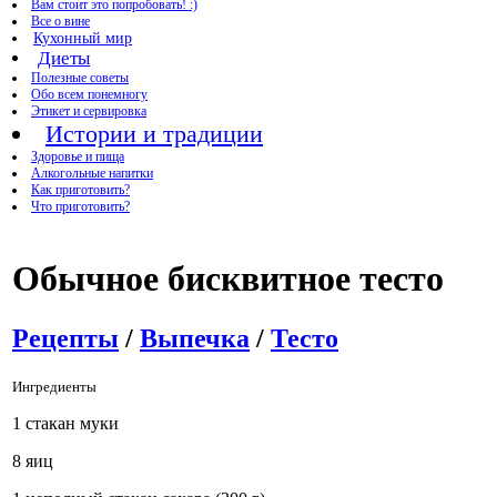
Вам стоит это попробовать! :)
Все о вине
Кухонный мир
Диеты
Полезные советы
Обо всем понемногу
Этикет и сервировка
Истории и традиции
Здоровье и пища
Алкогольные напитки
Как приготовить?
Что приготовить?
Обычное бисквитное тесто
Рецепты
/
Выпечка
/
Тесто
Ингредиенты
1 стакан муки
8 яиц