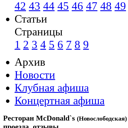
42
43
44
45
46
47
48
49
Статьи
Страницы
1
2
3
4
5
6
7
8
9
Архив
Новости
Клубная афиша
Концертная афиша
Ресторан McDonald`s
(Новослободская)
проезда, отзывы