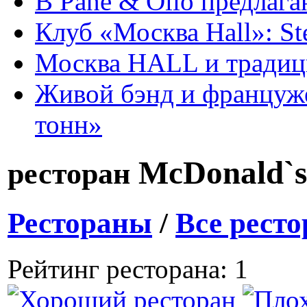
В Pane & Olio предлаг
Клуб «Москва Hall»: St
Москва HALL и тради
Живой бэнд и француже
тонн»
McDonald`
ресторан
Рестораны
/
Все рест
Рейтинг ресторана: 1