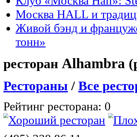
Клуб «Москва Hall»: St
Москва HALL и тради
Живой бэнд и француже
тонн»
Alhambra
ресторан
(
Рестораны
/
Все рест
Рейтинг ресторана: 0