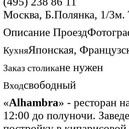
(495) 238 86 11
Москва, Б.Полянка, 1/3
м.
Описание
Проезд
Фотогра
Японская, Французс
Кухня
не нужен
Заказ столика
свободный
Вход
«
Alhambra
» - ресторан н
12:00 до полуночи. Завед
постройку в кипарисовой 