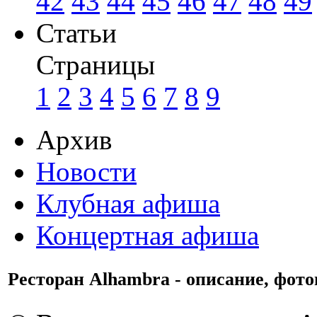
42
43
44
45
46
47
48
49
Статьи
Страницы
1
2
3
4
5
6
7
8
9
Архив
Новости
Клубная афиша
Концертная афиша
Ресторан Alhambra - описание, фото