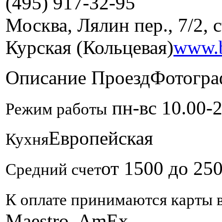
(495) 917-32-95
Москва, Лялин пер., 7/2, с
Курская (Кольцевая)
www.b
Описание
Проезд
Фотогра
пн-вс 10.00-2
Режим работы
Европейская
Кухня
от 1500 до 25
Средний счет
К оплате принимаются карты 
Maestro, AmEx