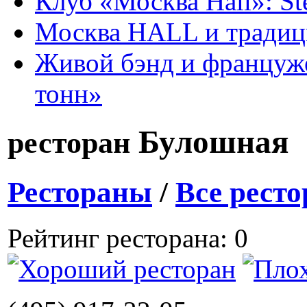
Клуб «Москва Hall»: St
Москва HALL и тради
Живой бэнд и француже
тонн»
Булошная
ресторан
Рестораны
/
Все рест
Рейтинг ресторана: 0