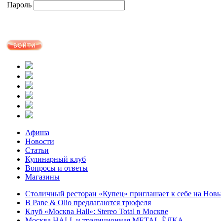
Пароль
Афиша
Новости
Статьи
Кулинарный клуб
Вопросы и ответы
Магазины
Столичный ресторан «Купец» приглашает к себе на Нов
В Pane & Olio предлагаются трюфеля
Клуб «Москва Hall»: Stereo Total в Москве
Москва HALL и традиционная METAL-ЁЛКА