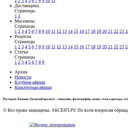
1
2
3
4
5
6
7
8
9
10
11
Доставщики
Страницы
1
2
Магазины
Страницы
1
2
3
4
5
6
7
8
9
10
11
12
13
14
15
16
17
18
19
20
21
22
23
2
Рецепты
Страницы
1
2
3
4
5
6
7
8
9
10
11
12
13
14
15
16
17
18
19
20
21
22
23
2
Статьи
Страницы
1
2
3
4
5
6
7
8
9
Архив
Новости
Клубная афиша
Концертная афиша
Ресторан Хижина
- описание, фотографии, меню, схема проезда, о
(Рязанский проспект)
© Все права защищены. АБСЕНТ.РУ. По всем вопросам обращай