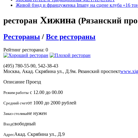
Живой бэнд и француженка Imany на сцене клуба «16 то
Хижина
ресторан
(Рязанский про
Рестораны
/
Все рестораны
Рейтинг ресторана: 0
(495) 780-55-90, 542-38-43
Москва, Акад. Скрябина ул., Д.9
м. Рязанский проспект
www.xig
Описание
Проезд
с 12.00 до 00.00
Режим работы
от 1000 до 2000 рублей
Средний счет
не нужен
Заказ столика
свободный
Вход
Акад. Скрябина ул., Д.9
Адрес