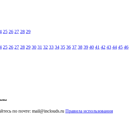
4
25
26
27
28
29
4
25
26
27
28
29
30
31
32
33
34
35
36
37
38
39
40
41
42
43
44
45
46
тзывы
тесь по почте: mail@inclouds.ru
Правила использования