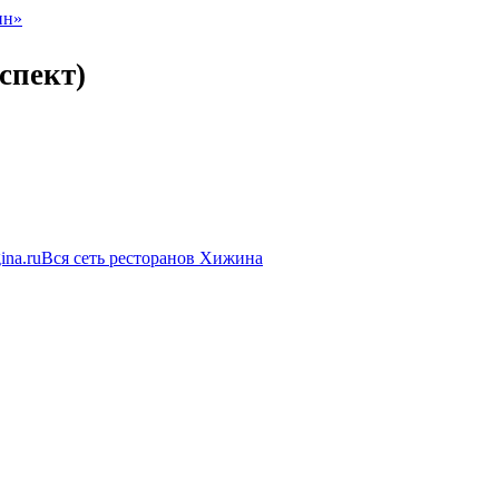
нн»
спект)
ina.ru
Вся сеть ресторанов Хижина