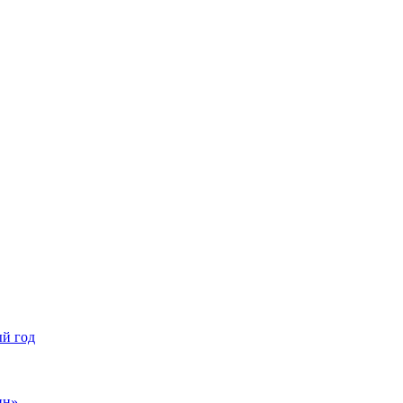
ый год
нн»