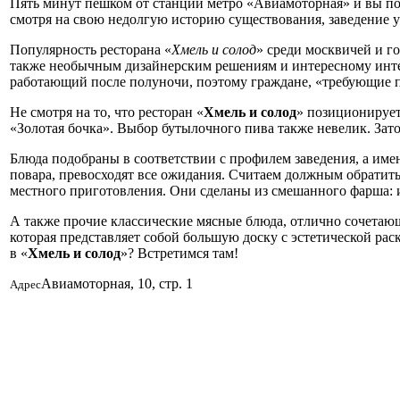
Пять минут пешком от станции метро «Авиамоторная» и вы попа
смотря на свою недолгую историю существования, заведение у
Популярность ресторана «
Хмель и солод
» среди москвичей и го
также необычным дизайнерским решениям и интересному интерь
работающий после полуночи, поэтому граждане, «требующие пр
Не смотря на то, что ресторан «
Хмель и солод
» позиционирует
«Золотая бочка». Выбор бутылочного пива также невелик. Зато
Блюда подобраны в соответствии с профилем заведения, а имен
повара, превосходят все ожидания. Считаем должным обратить
местного приготовления. Они сделаны из смешанного фарша: из
А также прочие классические мясные блюда, отлично сочетающ
которая представляет собой большую доску с эстетической рас
в «
Хмель и солод
»? Встретимся там!
Авиамоторная, 10, стр. 1
Адрес