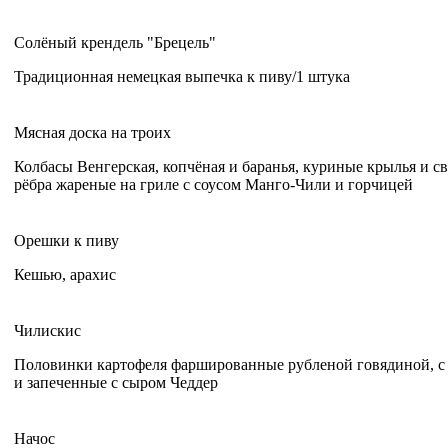
Солёный крендель "Брецель"
Традиционная немецкая выпечка к пиву/1 штука
Мясная доска на троих
Колбасы Венгерская, копчёная и баранья, куриные крылья и с
рёбра жареные на гриле с соусом Манго-Чили и горчицей
Орешки к пиву
Кешью, арахис
Чилискис
Половинки картофеля фаршированные рубленой говядиной, с
и запеченные с сыром Чеддер
Начос