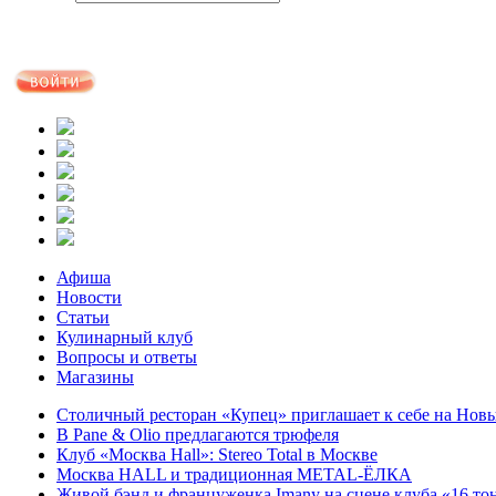
Афиша
Новости
Статьи
Кулинарный клуб
Вопросы и ответы
Магазины
Столичный ресторан «Купец» приглашает к себе на Нов
В Pane & Olio предлагаются трюфеля
Клуб «Москва Hall»: Stereo Total в Москве
Москва HALL и традиционная METAL-ЁЛКА
Живой бэнд и француженка Imany на сцене клуба «16 то