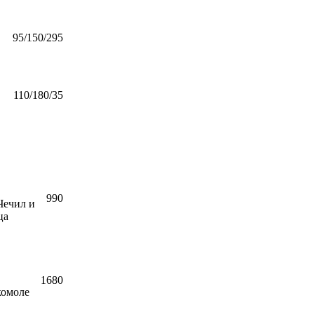
95/150/295
110/180/35
990
Чечил и
ца
1680
комоле