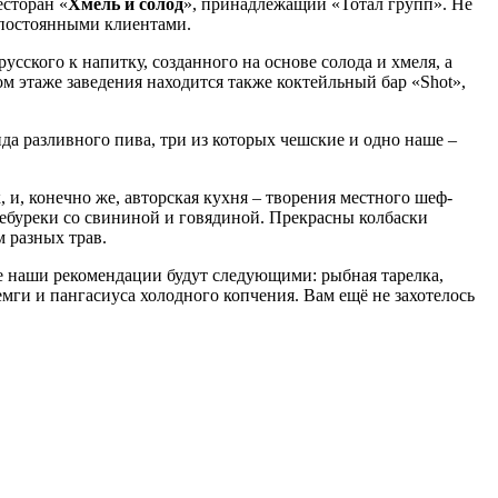
есторан «
Хмель и солод
», принадлежащий «Тотал групп». Не
 постоянными клиентами.
сского к напитку, созданного на основе солода и хмеля, а
м этаже заведения находится также коктейльный бар «Shot»,
ида разливного пива, три из которых чешские и одно наше –
 и, конечно же, авторская кухня – творения местного шеф-
чебуреки со свининой и говядиной. Прекрасны колбаски
м разных трав.
ае наши рекомендации будут следующими: рыбная тарелка,
емги и пангасиуса холодного копчения. Вам ещё не захотелось