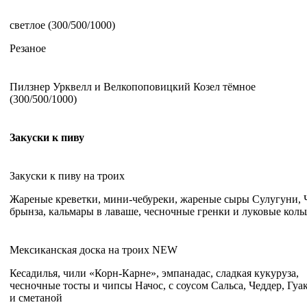
светлое (300/500/1000)
Резаное
Пилзнер Урквелл и Велкопоповицкий Козел тёмное
(300/500/1000)
Закуски к пиву
Закуски к пиву на троих
Жареные креветки, мини-чебуреки, жареные сыры Сулугуни, 
брынза, кальмары в лаваше, чесночные гренки и луковые коль
Мексиканская доска на троих NEW
Кесадилья, чили «Корн-Карне», эмпанадас, сладкая кукуруза,
чесночные тосты и чипсы Начос, с соусом Сальса, Чеддер, Гуа
и сметаной