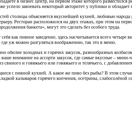
даете в бизнес центр, на первом этаже которого разместился р
же успело завоевать некоторый авторитет у публики и обладает
стей столицы объясняется вкуснейшей кухней, любовью народа ру
еру. Ресторан расположился на двух этажах, при этом на перво
одолжения банкета», могут это сделать без особого труда.
 себя как пивное заведение, здесь насчитывается всего четыре в
 где уж можно разгуляться воображению, так это в меню.
но обилие холодных и горячих закусок, разнообразных колбасок,
 ваше внимание на ассорти закусок, где самые вкусные – мини-
 свиного и говяжьего или говяжьего и телячьего, с добавление
иеся с пивной кухней. А какое же пиво без рыбы? В этом случ
кладкой кальмаров горячего копчения, осетрины, слабосолёной с