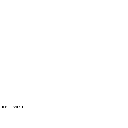
чные гренки
.