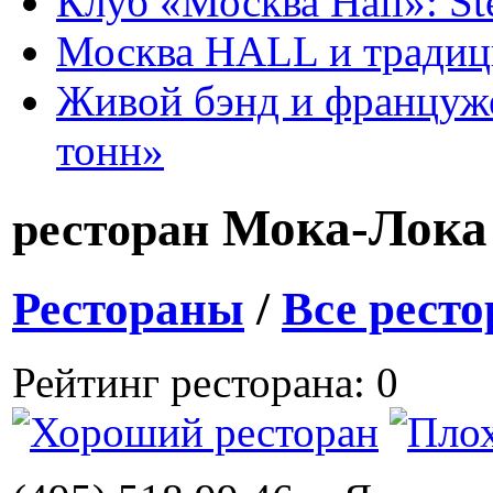
Клуб «Москва Hall»: St
Москва HALL и тради
Живой бэнд и француже
тонн»
Мока-Лок
ресторан
Рестораны
/
Все рест
Рейтинг ресторана: 0