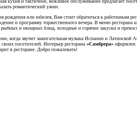
ная кухня и тактичное, вежливое обслуживание предлагает посе
аказать романтический ужин.
дня рождения или юбилея, Вам стоит обратиться к работникам ре
ждение и программу торжественного вечера. В меню ресторана 
рыбных и овощных блюд, холодные и горячие закуски и превос
ние, когда звучит зажигательная музыка Испании и Латинской 
я своих посетителей. Интерьер ресторана
«Самбрера»
оформлен 
арит в ресторане. Добро пожаловать!