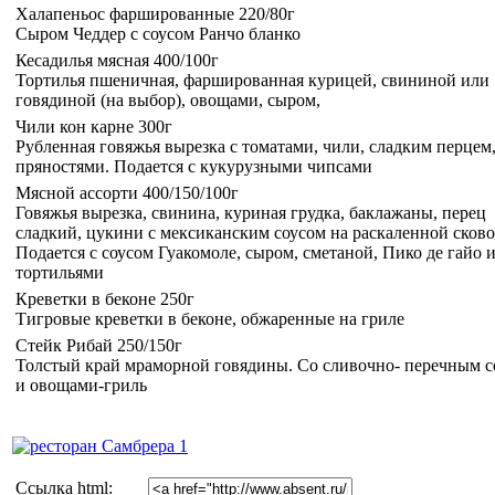
Халапеньос фаршированные 220/80г
Сыром Чеддер с соусом Ранчо бланко
Кесадилья мясная 400/100г
Тортилья пшеничная, фаршированная курицей, свининой или
говядиной (на выбор), овощами, сыром,
Чили кон карне 300г
Рубленная говяжья вырезка с томатами, чили, сладким перцем
пряностями. Подается с кукурузными чипсами
Мясной ассорти 400/150/100г
Говяжья вырезка, свинина, куриная грудка, баклажаны, перец
сладкий, цукини с мексиканским соусом на раскаленной сково
Подается с соусом Гуакомоле, сыром, сметаной, Пико де гайо 
тортильями
Креветки в беконе 250г
Тигровые креветки в беконе, обжаренные на гриле
Стейк Рибай 250/150г
Толстый край мраморной говядины. Со сливочно- перечным с
и овощами-гриль
Cсылка html: