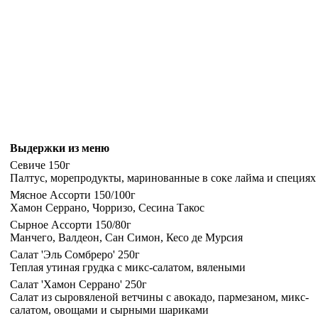
Выдержки из меню
Севиче 150г
Палтус, морепродукты, маринованные в соке лайма и специях
Мясное Ассорти 150/100г
Хамон Серрано, Чорризо, Сесина Такос
Сырное Ассорти 150/80г
Манчего, Валдеон, Сан Симон, Кесо де Мурсия
Салат 'Эль Сомбреро' 250г
Теплая утиная грудка с микс-салатом, вялеными
Салат 'Хамон Серрано' 250г
Салат из сыровяленой ветчины с авокадо, пармезаном, микс-
салатом, овощами и сырными шариками