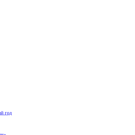
ый год
нн»