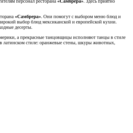
тителям персонал ресторана
«Самбрера»
. Здесь приятно
сторана
«Самбрера»
. Они помогут с выбором меню блюд и
широкий выбор блюд мексиканской и европейской кухни.
ходные десерты.
Америки, а прекрасные танцовщицы исполняют танцы в стиле
в латинском стиле: оранжевые стены, шкуры животных,