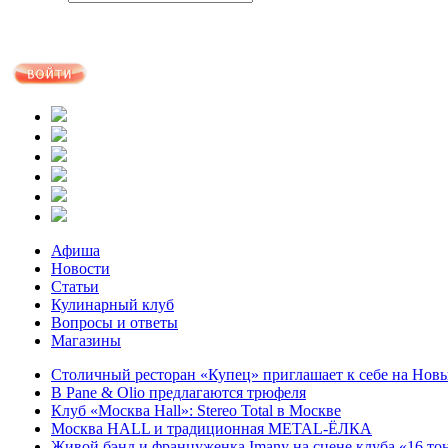
Афиша
Новости
Статьи
Кулинарный клуб
Вопросы и ответы
Магазины
Столичный ресторан «Купец» приглашает к себе на Нов
В Pane & Olio предлагаются трюфеля
Клуб «Москва Hall»: Stereo Total в Москве
Москва HALL и традиционная METAL-ЁЛКА
Живой бэнд и француженка Imany на сцене клуба «16 то