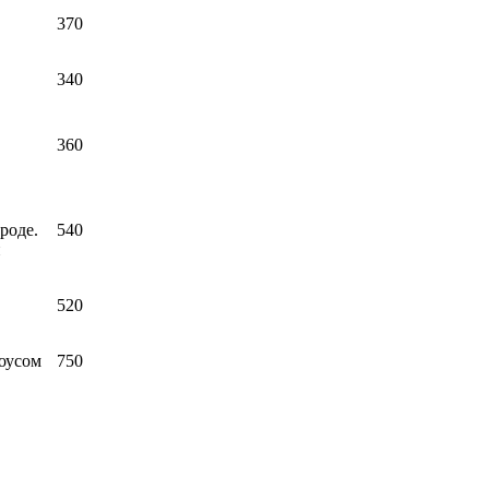
370
340
,
360
роде.
540
и
520
оусом
750