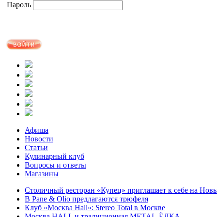
Пароль
Афиша
Новости
Статьи
Кулинарный клуб
Вопросы и ответы
Магазины
Столичный ресторан «Купец» приглашает к себе на Нов
В Pane & Olio предлагаются трюфеля
Клуб «Москва Hall»: Stereo Total в Москве
Москва HALL и традиционная METAL-ЁЛКА