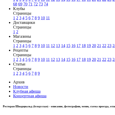
68
69
70
71
72
73
74
Клубы
Страницы
1
2
3
4
5
6
7
8
9
10
11
Доставщики
Страницы
1
2
Магазины
Страницы
1
2
3
4
5
6
7
8
9
10
11
12
13
14
15
16
17
18
19
20
21
22
23
2
Рецепты
Страницы
1
2
3
4
5
6
7
8
9
10
11
12
13
14
15
16
17
18
19
20
21
22
23
2
Статьи
Страницы
1
2
3
4
5
6
7
8
9
Архив
Новости
Клубная афиша
Концертная афиша
Ресторан Шварцвальд
- описание, фотографии, меню, схема проезда, от
(Белорусская)