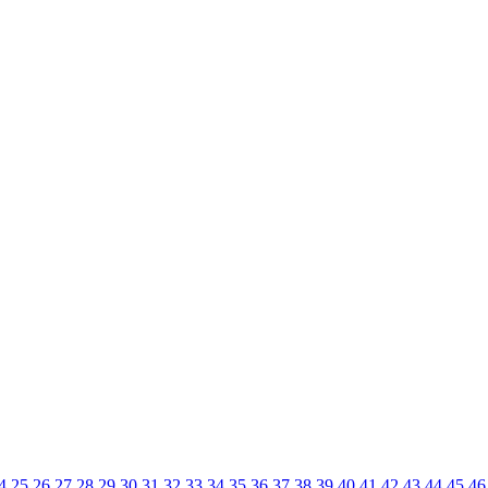
4
25
26
27
28
29
30
31
32
33
34
35
36
37
38
39
40
41
42
43
44
45
46