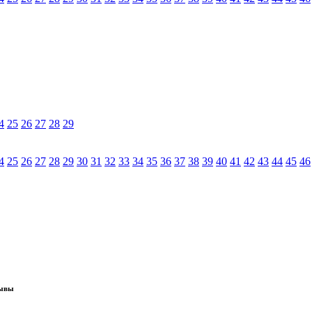
4
25
26
27
28
29
4
25
26
27
28
29
30
31
32
33
34
35
36
37
38
39
40
41
42
43
44
45
46
зывы