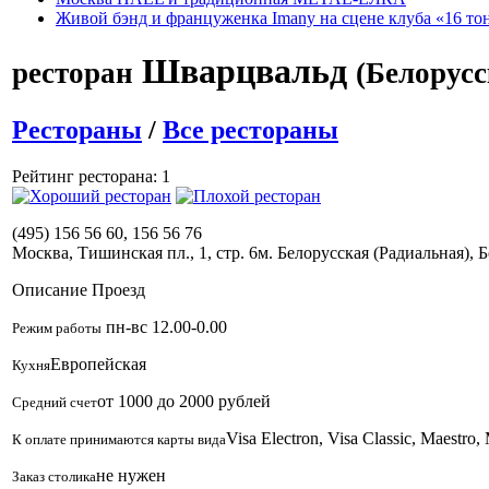
Живой бэнд и француженка Imany на сцене клуба «16 то
Шварцвальд
ресторан
(Белорусс
Рестораны
/
Все рестораны
Рейтинг ресторана: 1
(495) 156 56 60, 156 56 76
Москва, Тишинская пл., 1, стр. 6
м. Белорусская (Радиальная), 
Описание
Проезд
пн-вс 12.00-0.00
Режим работы
Европейская
Кухня
от 1000 до 2000 рублей
Средний счет
Visa Electron, Visa Classic, Maestr
К оплате принимаются карты вида
не нужен
Заказ столика