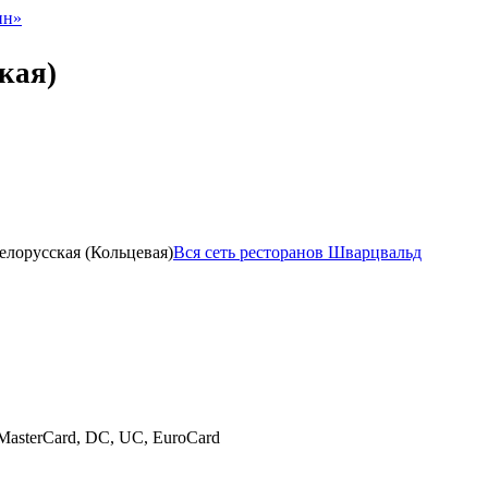
нн»
кая)
Белорусская (Кольцевая)
Вся сеть ресторанов Шварцвальд
o, MasterCard, DC, UC, EuroCard