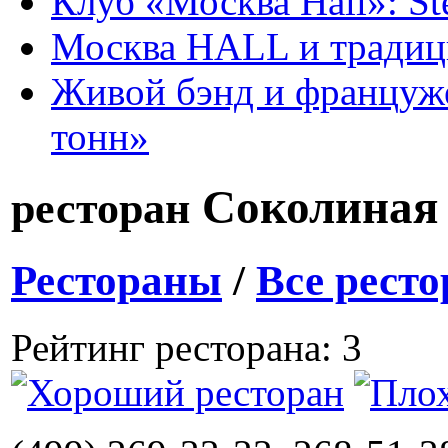
Клуб «Москва Hall»: St
Москва HALL и тради
Живой бэнд и француже
тонн»
Соколиная 
ресторан
Рестораны
/
Все рест
Рейтинг ресторана: 3