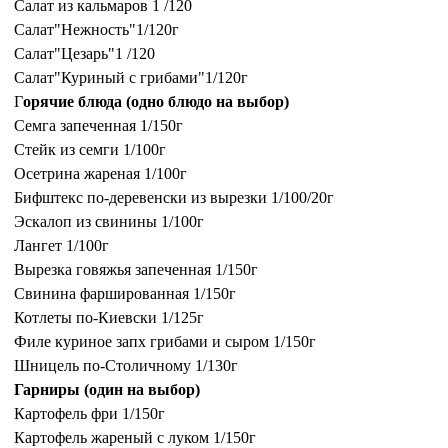
Салат из кальмаров 1 /120
Салат"Нежность"1/120г
Салат"Цезарь"1 /120
Салат"Куриный с грибами"1/120г
Г
орячие блюда (одно блюдо на выбор)
Семга запеченная 1/150г
Стейк из семги 1/100г
Осетрина жареная 1/100г
Бифштекс по-деревенски из вырезки 1/100/20г
Эскалоп из свинины 1/100г
Лангет 1/100г
Вырезка говяжья запеченная 1/150г
Свинина фаршированная 1/150г
Котлеты по-Киевски 1/125г
Филе куриное запх грибами и сыром 1/150г
Шницель по-Столичному 1/130г
Гарниры (один на выбор)
Картофель фри 1/150г
Картофель жареный с луком 1/150г