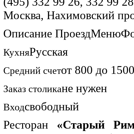
(495) 332 99 26, 332 99 28
Москва, Нахимовский про
Описание
Проезд
Меню
Фо
Русская
Кухня
от 800 до 150
Средний счет
не нужен
Заказ столика
свободный
Вход
Ресторан
«Старый Ри