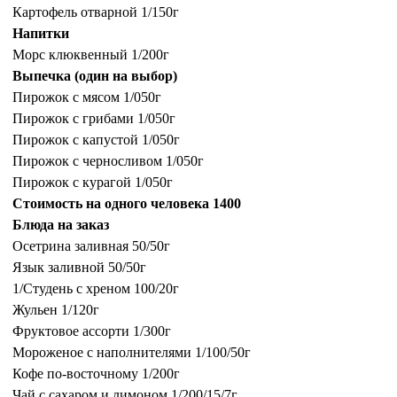
Картофель отварной 1/150г
Напитки
Морс клюквенный 1/200г
Выпечка (один на выбор)
Пирожок с мясом 1/050г
Пирожок с грибами 1/050г
Пирожок с капустой 1/050г
Пирожок с черносливом 1/050г
Пирожок с курагой 1/050г
Стоимость на одного человека 1400
Блюда на заказ
Осетрина заливная 50/50г
Язык заливной 50/50г
1/Студень с хреном 100/20г
Жульен 1/120г
Фруктовое ассорти 1/300г
Мороженое с наполнителями 1/100/50г
Кофе по-восточному 1/200г
Чай с сахаром и лимоном 1/200/15/7г