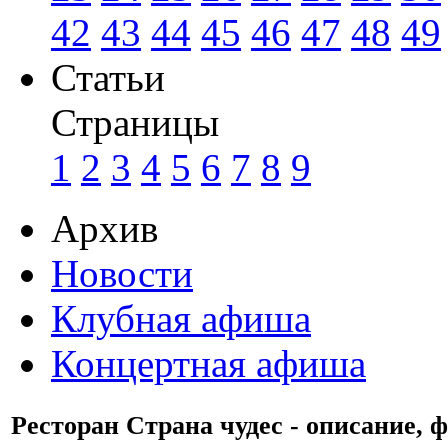
42
43
44
45
46
47
48
49
Статьи
Страницы
1
2
3
4
5
6
7
8
9
Архив
Новости
Клубная афиша
Концертная афиша
Ресторан Страна чудес - описание, 