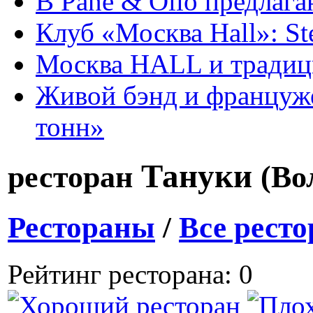
В Pane & Olio предлаг
Клуб «Москва Hall»: St
Москва HALL и тради
Живой бэнд и француже
тонн»
Тануки
ресторан
(Во
Рестораны
/
Все рест
Рейтинг ресторана: 0