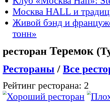
Клуб «Москва Hall»: St
Москва HALL и тради
Живой бэнд и француже
тонн»
Теремок
ресторан
(Т
Рестораны
/
Все рест
Рейтинг ресторана: 2