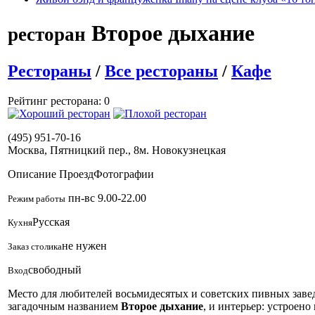
Второе дыхание
ресторан
Рестораны
/
Все рестораны
/
Кафе
Рейтинг ресторана: 0
(495) 951-70-16
Москва, Пятницкий пер., 8
м. Новокузнецкая
Описание
Проезд
Фотографии
пн-вс 9.00-22.00
Режим работы
Русская
Кухня
не нужен
Заказ столика
свободный
Вход
Место для любителей восьмидесятых и советских пивных завед
загадочным названием
Второе дыхание
, и интерьер: устроен