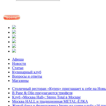
Афиша
Новости
Статьи
Кулинарный клуб
Вопросы и ответы
Магазины
Столичный ресторан «Купец» приглашает к себе на Нов
В Pane & Olio предлагаются трюфеля
Клуб «Москва Hall»: Stereo Total в Москве
Москва HALL и традиционная METAL-ЁЛКА
Живой бэнд и француженка Imany на сцене клуба «16 то