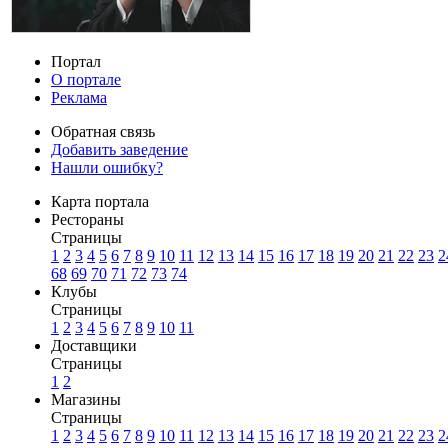
Портал
О портале
Реклама
Обратная связь
Добавить заведение
Нашли ошибку?
Карта портала
Рестораны
Страницы
1
2
3
4
5
6
7
8
9
10
11
12
13
14
15
16
17
18
19
20
21
22
23
2
68
69
70
71
72
73
74
Клубы
Страницы
1
2
3
4
5
6
7
8
9
10
11
Доставщики
Страницы
1
2
Магазины
Страницы
1
2
3
4
5
6
7
8
9
10
11
12
13
14
15
16
17
18
19
20
21
22
23
2