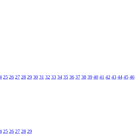
4
25
26
27
28
29
30
31
32
33
34
35
36
37
38
39
40
41
42
43
44
45
46
4
25
26
27
28
29