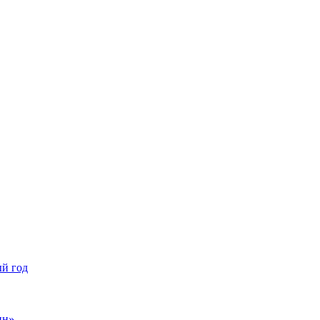
ый год
нн»