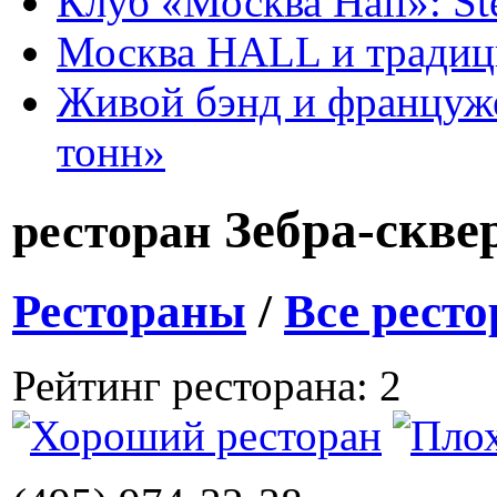
Клуб «Москва Hall»: St
Москва HALL и тради
Живой бэнд и француже
тонн»
Зебра-скве
ресторан
Рестораны
/
Все рест
Рейтинг ресторана: 2