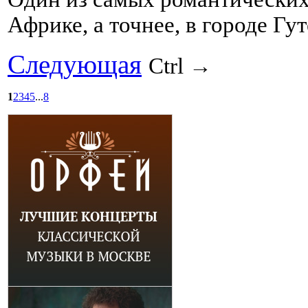
Африке, а точнее, в городе Г
Следующая
Ctrl →
1
2
3
4
5
...
8