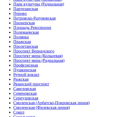
Парк культуры (Радиальная)
Партизанская
Перово
Петровско-Разумовская
Пионерская
Площадь Революции
Полежаевская
Полянка
Пражская
Пролетарская
Проспект Вернадского
Проспект мира (Кольцевая)
Проспект мира (Радиальная)
Профсоюзная
Пушкинская
Речной вокзал
Рижская
Рязанский проспект
Савеловская
Семеновская
Серпуховская
Смоленская (Арбатско-Покровская линия)
Смоленская (Филевская линия)
Сокол
Сокольники