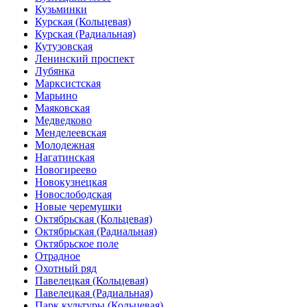
Кузьминки
Курская (Кольцевая)
Курская (Радиальная)
Кутузовская
Ленинский проспект
Лубянка
Марксистская
Марьино
Маяковская
Медведково
Менделеевская
Молодежная
Нагатинская
Новогиреево
Новокузнецкая
Новослободская
Новые черемушки
Октябрьская (Кольцевая)
Октябрьская (Радиальная)
Октябрьское поле
Отрадное
Охотный ряд
Павелецкая (Кольцевая)
Павелецкая (Радиальная)
Парк культуры (Кольцевая)