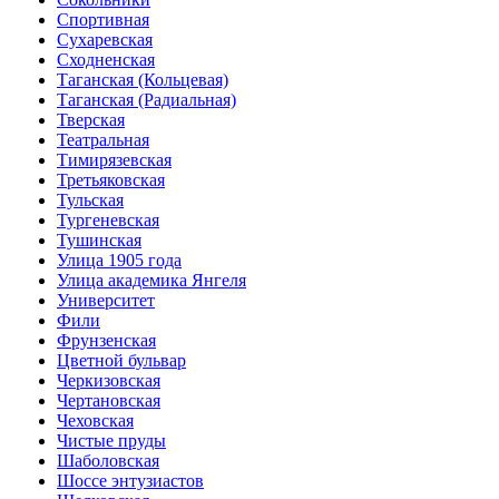
Спортивная
Сухаревская
Сходненская
Таганская (Кольцевая)
Таганская (Радиальная)
Тверская
Театральная
Тимирязевская
Третьяковская
Тульская
Тургеневская
Тушинская
Улица 1905 года
Улица академика Янгеля
Университет
Фили
Фрунзенская
Цветной бульвар
Черкизовская
Чертановская
Чеховская
Чистые пруды
Шаболовская
Шоссе энтузиастов