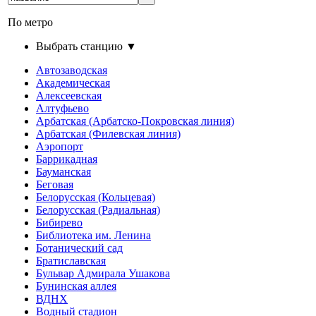
По метро
Выбрать станцию ▼
Автозаводская
Академическая
Алексеевская
Алтуфьево
Арбатская (Арбатско-Покровская линия)
Арбатская (Филевская линия)
Аэропорт
Баррикадная
Бауманская
Беговая
Белорусская (Кольцевая)
Белорусская (Радиальная)
Бибирево
Библиотека им. Ленина
Ботанический сад
Братиславская
Бульвар Адмирала Ушакова
Бунинская аллея
ВДНХ
Водный стадион