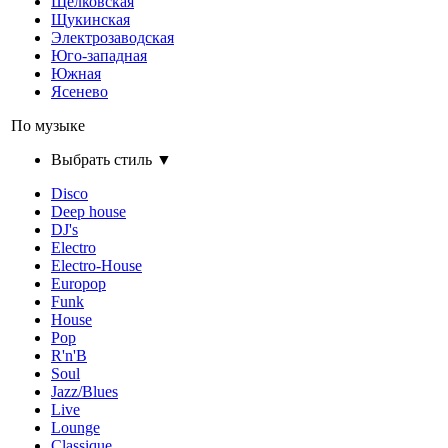
Щелковская
Щукинская
Электрозаводская
Юго-западная
Южная
Ясенево
По музыке
Выбрать стиль ▼
Disco
Deep house
DJ's
Electro
Electro-House
Europop
Funk
House
Pop
R'n'B
Soul
Jazz/Blues
Live
Lounge
Classique