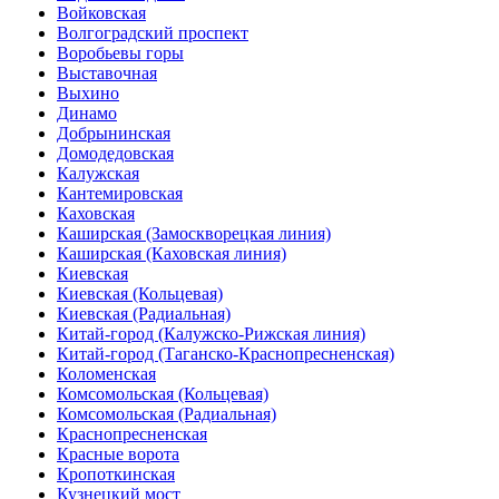
Войковская
Волгоградский проспект
Воробьевы горы
Выставочная
Выхино
Динамо
Добрынинская
Домодедовская
Калужская
Кантемировская
Каховская
Каширская (Замоскворецкая линия)
Каширская (Каховская линия)
Киевская
Киевская (Кольцевая)
Киевская (Радиальная)
Китай-город (Калужско-Рижская линия)
Китай-город (Таганско-Краснопресненская)
Коломенская
Комсомольская (Кольцевая)
Комсомольская (Радиальная)
Краснопресненская
Красные ворота
Кропоткинская
Кузнецкий мост