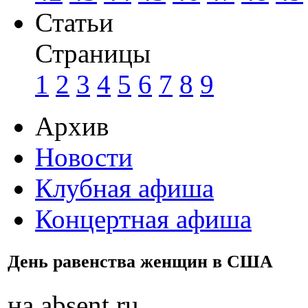
Статьи
Страницы
1
2
3
4
5
6
7
8
9
Архив
Новости
Клубная афиша
Концертная афиша
День равенства женщин в США
на absent.ru.