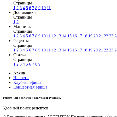
Страницы
1
2
3
4
5
6
7
8
9
10
11
Доставщики
Страницы
1
2
Магазины
Страницы
1
2
3
4
5
6
7
8
9
10
11
12
13
14
15
16
17
18
19
20
21
22
23
2
Рецепты
Страницы
1
2
3
4
5
6
7
8
9
10
11
12
13
14
15
16
17
18
19
20
21
22
23
2
Статьи
Страницы
1
2
3
4
5
6
7
8
9
Архив
Новости
Клубная афиша
Концертная афиша
Рецепт Чай с яблочной кожурой и душицей.
Удобный поиск рецептов.
© Все права защищены. АБСЕНТ.РУ. По всем вопросам обращай