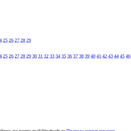
4
25
26
27
28
29
4
25
26
27
28
29
30
31
32
33
34
35
36
37
38
39
40
41
42
43
44
45
46
тесь по почте: mail@inclouds.ru
Правила использования