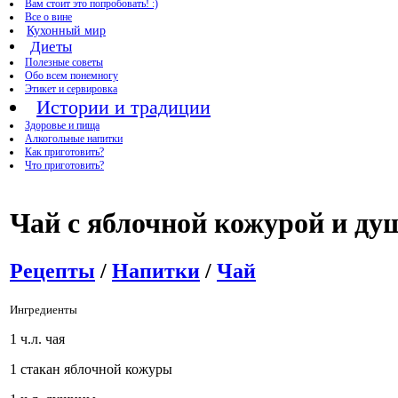
Вам стоит это попробовать! :)
Все о вине
Кухонный мир
Диеты
Полезные советы
Обо всем понемногу
Этикет и сервировка
Истории и традиции
Здоровье и пища
Алкогольные напитки
Как приготовить?
Что приготовить?
Чай с яблочной кожурой и ду
Рецепты
/
Напитки
/
Чай
Ингредиенты
1 ч.л. чая
1 стакан яблочной кожуры