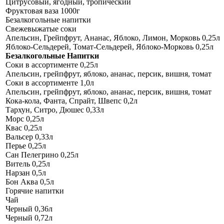
Цитрусовый, ягодный, тропический
Фруктовая ваза 1000г
Безалкогольные напитки
Свежевыжатые соки
Апельсин, Грейпфрут, Ананас, Яблоко, Лимон, Морковь 0,25л
Яблоко-Сельдерей, Томат-Сельдерей, Яблоко-Морковь 0,25л
Безалкогольные Напитки
Соки в ассортименте 0,25л
Апельсин, грейпфрут, яблоко, ананас, персик, вишня, томат
Соки в ассортименте 1,0л
Апельсин, грейпфрут, яблоко, ананас, персик, вишня, томат
Кока-кола, Фанта, Спрайт, Швепс 0,2л
Тархун, Ситро, Дюшес 0,33л
Морс 0,25л
Квас 0,25л
Вальсер 0,33л
Перье 0,25л
Сан Пелегрино 0,25л
Витель 0,25л
Нарзан 0,5л
Бон Аква 0,5л
Горячие напитки
Чай
Черный 0,36л
Черный 0,72л