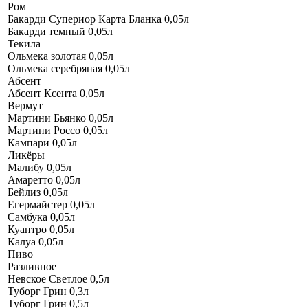
Ром
Бакарди Супериор Карта Бланка 0,05л
Бакарди темный 0,05л
Текила
Ольмека золотая 0,05л
Ольмека серебряная 0,05л
Абсент
Абсент Ксента 0,05л
Вермут
Мартини Бьянко 0,05л
Мартини Россо 0,05л
Кампари 0,05л
Ликёры
Малибу 0,05л
Амаретто 0,05л
Бейлиз 0,05л
Егермайстер 0,05л
Самбука 0,05л
Куантро 0,05л
Калуа 0,05л
Пиво
Разливное
Невское Cветлое 0,5л
Туборг Грин 0,3л
Туборг Грин 0,5л