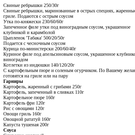
Свиные ребрышки 250/30г
Свиные ребрышки, маринованные в острых специях, жаренны
гриле. Подаются с острым соусом
Утка по-княжески 230/60/60г
Запеченное филе утки под виноградным соусом, украшенное
клубникой и карамболой
Цыпленок 'Табака' 500/20/50г
Подается с чесночным соусом
Курица по-министерски 200/60/40г
Куриное филе под апельсиновым соусом, украшенное клубник
виноградом
Котлетки из индюшки 140/120/20г
С картофельным пюре и соленым огурчиком. По Вашему жел
готовятся на гриле или на пару
Гарниры
Картофель, жаренный с грибами 250г
Картофель, запеченный в сливках 110г
Картофельное пюре 160г
Картофель фри 120г
Рис с овощами 120г
Овощи гриль 160г
Овощной рататуй 160г
Капуста тушеная 200г
Соуса