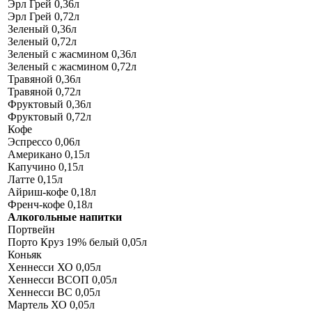
Эрл Грей 0,36л
Эрл Грей 0,72л
Зеленый 0,36л
Зеленый 0,72л
Зеленый с жасмином 0,36л
Зеленый с жасмином 0,72л
Травяной 0,36л
Травяной 0,72л
Фруктовый 0,36л
Фруктовый 0,72л
Кофе
Эспрессо 0,06л
Американо 0,15л
Капучино 0,15л
Латте 0,15л
Айриш-кофе 0,18л
Френч-кофе 0,18л
Алкогольные напитки
Портвейн
Порто Круз 19% белый 0,05л
Коньяк
Хеннесси ХО 0,05л
Хеннесси ВСОП 0,05л
Хеннесси ВС 0,05л
Мартель ХО 0,05л