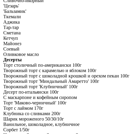
Сливочно-икорный
'Цезарь'
'Бальзамик'
Ткемали
Аджика
Тар-тар
Сметана
Кетчуп
Майонез
Соевый
Оливковое масло
Десерты
Торт столичный по-американски 100г
Творожный торт с карамелью и яблоком 100г
Творожный торт с шоколадной крошкой и орехом пекан 100г
Творожный торт 'Миндальный Амаретто' 100г
Творожный торт 'Клубничный' 100г
Десерт по-итальянски 100г
С маскарпоне и кофейным сиропом
Торт 'Маково-черничный' 100г
Торт с лаймом 170г
Клубника со сливками 200г
Шарик мороженого 50/30/10г
Ванильное, шоколадное, клубничное
Сорбет 1/50г