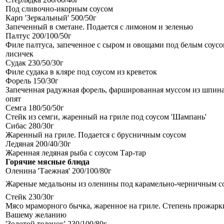
Под сливочно-икорным соусом
Карп 'Зеркальный' 500/50г
Запеченный в сметане. Подается с лимоном и зеленью
Палтус 200/100/50г
Филе палтуса, запеченное с сыром и овощами под белым соусо
лисичек
Судак 230/50/30г
Филе судака в кляре под соусом из креветок
Форель 150/30г
Запеченная радужная форель, фаршированная муссом из шпина
опят
Семга 180/50/50г
Стейк из семги, жаренный на гриле под соусом 'Шампань'
Сибас 280/30г
Жаренный на гриле. Подается с брусничным соусом
Ледяная 200/40/30г
Жаренная ледяная рыба с соусом Тар-тар
Горячие мясные блюда
Оленина 'Таежная' 200/100/80г
Жареные медальоны из оленины под карамельно-черничным с
Стейк 230/30г
Мясо мраморного бычка, жаренное на гриле. Степень прожарк
Вашему желанию
'Золотой теленок' 230/100/80г