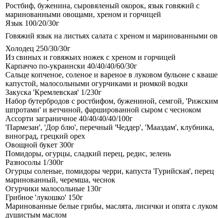
Ростбиф, буженина, сыровяленый окорок, язык говяжий с
маринованными овощами, хреном и горчицей
Язык 100/20/30г
Говяжий язык на листьях салата с хреном и маринованными о
Холодец 250/30/30г
Из свиных и говяжьих ножек с хреном и горчицей
Карпаччо по-украински 40/40/40/60/30г
Сальце копченое, соленое и вареное в луковом бульоне с кваш
капустой, малосоль­ными огурчиками и рюмкой водки
Закуска 'Кремлевская' 1/230г
Набор бутербродов с ростбифом, бужениной, семгой, 'Рижски
шпротами' и ветчиной, фаршированной сыром с чесноком
Ассорти заграничное 40/40/40/40/100г
'Пармезан', 'Дор блю', перечный 'Чеддер', 'Мааздам', клубника,
виноград, грецкий орех
Овощной букет 300г
Помидоры, огурцы, сладкий перец, редис, зелень
Разносолы 1/300г
Огурцы соленые, помидоры черри, капуста 'Гурийская', перец
маринованный, черемша, чеснок
Огурчики малосольные 130г
Грибное 'лукошко' 150г
Маринованные белые грибы, маслята, лисички и опята с луком
душистым маслом