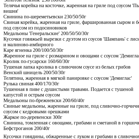
Телячья корейка на косточке, жаренная на гриле под соусом 'П
вишня'
Свинина по-шереметьевски 230/50/50г
Свиная корейка, жаренная на гриле, фаршированная сыром и 
под соусом из подосиновиков
Медальоны 'Генеральские' 200/50/50/30г
Кусочки говяжьей вырезки с дуэтом из соусов 'Шампань' с ли
и малиново-имбирного
Каре ягненка 200/100/50/30г
Жаренное на гриле с розмарином и овощами с соусом 'Демигла
Кролик по-гусарски 160/60/30г
Тушеная лапка кролика в сливочном соусе из белых грибов
Венский шницель 200/50/30г
Телятина, жаренная в мягкой панировке с соусом 'Демиглас'
Рулька свиная 400/170/30г
Тушенная в пиве с душистыми травами. Подается с тушеной
капустой и острым соусом
Медальоны по-брежневски 200/60/40г
Свиные медальоны, жаренные на гриле, под сливочно-горчич
соусом с кедровыми орешками
Жаркое по-деревенски 300г
Свинина, томленная с овощами, грибами и сметаной в горшоч
Бефстроганов 200/40г
Кусочки говядины, обжаренные с луком и грибами в сливочно