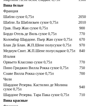
Вина белые
Франция
Шабли сухое 0,75л
2050
Шабли Ла Шаблизьен сухое 0,75л
2010
Грав. Пьер Жан сухое 0,75л
900
Бордо Отель де Виль сухое 0,75л
770
Коломбар Шардоне. Пьер Жан сухое 0,75л
670
Блан Де Блан. Ж.П.Шене полусухое 0,75л
970
Медиум Свит. Ж.П.Шене полусладкое 0,75л
840
Италия
Орвьето Классико сухое 0,75л
770
Пино Гриджио Вилла Рокка сухое 0,75л
750
Соаве Вилла Рокка сухое 0,75л
700
Чили
Шардоне Резерва. Кастилио де Молина
940
сухое 0,75л
Шардоне Резерва. Тара Пака сухое 0,75л
710
Вина красные