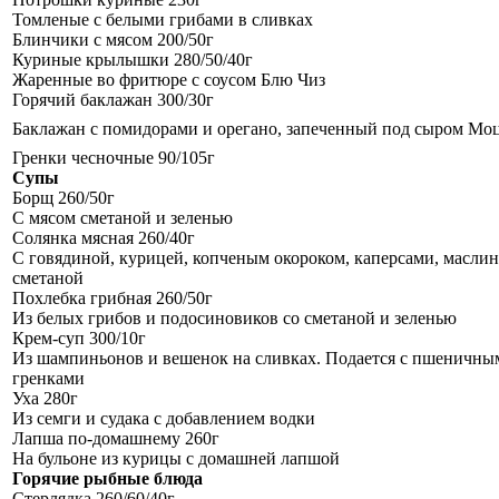
Томленые с белыми грибами в сливках
Блинчики с мясом 200/50г
Куриные крылышки 280/50/40г
Жаренные во фритюре с соусом Блю Чиз
Горячий баклажан 300/30г
Баклажан с помидорами и орегано, запеченный под сыром Мо
Гренки чесночные 90/105г
Супы
Борщ 260/50г
С мясом сметаной и зеленью
Солянка мясная 260/40г
С говядиной, курицей, копченым окороком, каперсами, масли
сметаной
Похлебка грибная 260/50г
Из белых грибов и подосиновиков со сметаной и зеленью
Крем-суп 300/10г
Из шампиньонов и вешенок на сливках. Подается с пшеничны
гренками
Уха 280г
Из семги и судака с добавлением водки
Лапша по-домашнему 260г
На бульоне из курицы с домашней лапшой
Горячие рыбные блюда
Стерлядка 260/60/40г