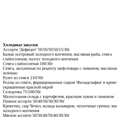
Холодные закуски
Ассорти 'Дефицит' 50/50/50/50/15/30г
Балык осетровый холодного копчения, масляная рыба, семга
слабосоленая, палтус холодного копчения
Семга слабосоленая 100/30г
Семга, засоленная по рецепту шеф-повара с лимоном, маслина
зеленью
Рулет из семги 210/50г
Роллы из семги, фаршированные сыром 'Филадельфия' и креве
украшенные красной икрой
Селедочка 75/100/50г
Малосольная сельдь с картофелем, красным луком и лимоном
Пивное ассорти 50/40/50/30/30/30г
Креветки, сыр Чечил, кольца кальмаров, чесночные гренки, му
холодного копчения
Мясное ассорти 50/50/40/50/40/30/30г