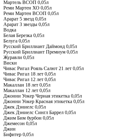
Мартель ВСОП 0,05л
Реми Мартен ХО 0,05л
Реми Мартен ВСОП 0,05л
Арарат 5 звезд 0,05л
Арарат 3 звезды 0,05л
Водка
Белая Березка 0,05л
Белуга 0,05л
Русский Бриллиант Даймонд 0,05л
Русский Бриллиант Премиум 0,05л
Журавли 0,05л
Виски
Чивас Ригал Рояль Салют 21 лет 0,05л
Чивас Ригал 18 лет 0,05л
Чивас Ригал 12 лет 0,05л
Макаллан 18 лет 0,05л
Макаллан 12 лет 0,05л
Джонни Уокер Черная этикетка 0,05л
Джонни Уокер Красная этикетка 0,05л
Джек Дэниелс 0,05л
Джек Дэниелс Сингл Баррел 0,05л
Джим Бим бурбон 0,05л
Джемесон 0,05л
Джин
Бифитер 0,05л