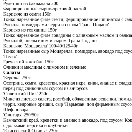
Рулетики из баклажана 200г
Фаршированные сырно-ореховой пастой
Карпаччо из семги 150г
Тонко нарезанное филе семги, фаршированное шпинатом с сал
Руккола, помидорами черри и сыром 'Грана Подано'
Карпачо из говядины 150г
Тонко нарезанное филе говядины с оливковым маслом и бальз
Рукколой, апельсином и сыром 'Грана Подано'
Карпаччо 'Моцарелла' 100/40/125/40г
Тонко нарезанные сыр Моцарелла, помидоры, авокадо под соу
'Песто'
Греческий коктейль 150г
Оливки и маслины с лимоном и зеленью
Салаты
'Березка' 250г
Осетрина, семга, креветки, красная икра, киви, ананас и сладк
перец под сливочным соусом из анчоусов
'Советский Шик' 250г
Микс из листьев салата, ростбиф, обжаренные вешенки, поми
черри, кедровые орешки, сыр 'Пармезан' под фирменным соусо
Шеф-повара
'Олигарх' 250/50г
Камчатский краб, креветки и ананас в авокадо, под соусом 'Кок
с дольками персика и клубники
'Елисеевский Оливье' 230г