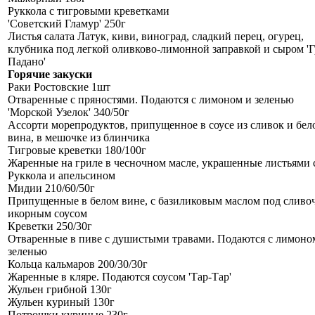
Руккола с тигровыми креветками
'Советский Гламур' 250г
Листья салата Латук, киви, виноград, сладкий перец, огурец,
клубника под легкой оливково-лимонной заправкой и сыром 'Г
Падано'
Горячие закуски
Раки Ростовские 1шт
Отваренные с пряностями. Подаются с лимоном и зеленью
'Морской Узелок' 340/50г
Ассорти морепродуктов, припущенное в соусе из сливок и бел
вина, в мешочке из блинчика
Тигровые креветки 180/100г
Жаренные на гриле в чесночном масле, украшенные листьями 
Руккола и апельсином
Мидии 210/60/50г
Припущенные в белом вине, с базиликовым маслом под сливо
икорным соусом
Креветки 250/30г
Отваренные в пиве с душистыми травами. Подаются с лимоно
зеленью
Кольца кальмаров 200/30/30г
Жаренные в кляре. Подаются соусом 'Тар-Тар'
Жульен грибной 130г
Жульен куриный 130г
Потрошки куриные 230г