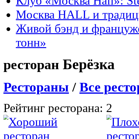
Клуб «Москва Hall»: St
Москва HALL и тради
Живой бэнд и француже
тонн»
Берёзка
ресторан
Рестораны
/
Все рест
Рейтинг ресторана: 2