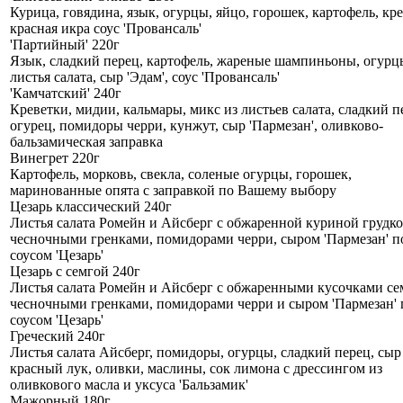
Курица, говядина, язык, огурцы, яйцо, горошек, картофель, кр
красная икра соус 'Провансаль'
'Партийный' 220г
Язык, сладкий перец, картофель, жареные шампиньоны, огурц
листья салата, сыр 'Эдам', соус 'Провансаль'
'Камчатский' 240г
Креветки, мидии, кальмары, микс из листьев салата, сладкий п
огурец, помидоры черри, кунжут, сыр 'Пармезан', оливково-
бальзамическая заправка
Винегрет 220г
Картофель, морковь, свекла, соленые огурцы, горошек,
маринованные опята с заправкой по Вашему выбору
Цезарь классический 240г
Листья салата Ромейн и Айсберг с обжаренной куриной грудко
чесночными гренками, помидорами черри, сыром 'Пармезан' п
соусом 'Цезарь'
Цезарь с семгой 240г
Листья салата Ромейн и Айсберг с обжаренными кусочками се
чесночными гренками, помидорами черри и сыром 'Пармезан' 
соусом 'Цезарь'
Греческий 240г
Листья салата Айсберг, помидоры, огурцы, сладкий перец, сыр
красный лук, оливки, маслины, сок лимона с дрессингом из
оливкового масла и уксуса 'Бальзамик'
Мажорный 180г