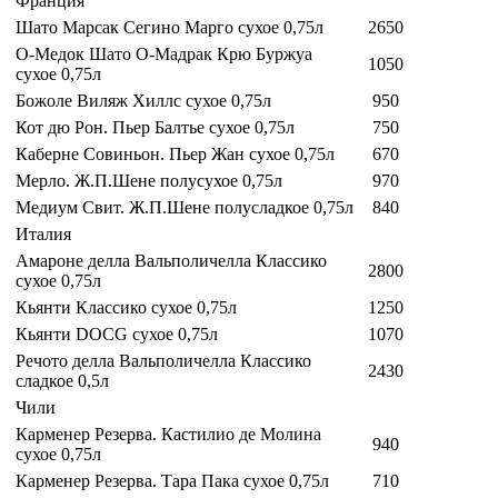
Франция
Шато Марсак Сегино Марго сухое 0,75л
2650
О-Медок Шато О-Мадрак Крю Буржуа
1050
сухое 0,75л
Божоле Виляж Хиллс сухое 0,75л
950
Кот дю Рон. Пьер Балтье сухое 0,75л
750
Каберне Совиньон. Пьер Жан сухое 0,75л
670
Мерло. Ж.П.Шене полусухое 0,75л
970
Медиум Свит. Ж.П.Шене полусладкое 0,75л
840
Италия
Амароне делла Вальполичелла Классико
2800
сухое 0,75л
Кьянти Классико сухое 0,75л
1250
Кьянти DOCG сухое 0,75л
1070
Речото делла Вальполичелла Классико
2430
сладкое 0,5л
Чили
Карменер Резерва. Кастилио де Молина
940
сухое 0,75л
Карменер Резерва. Тара Пака сухое 0,75л
710