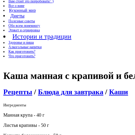
Вам стоит это попробовать! :)
Все о вине
Кухонный мир
Диеты
Полезные советы
Обо всем понемногу
Этикет и сервировка
Истории и традиции
Здоровье и пища
Алкогольные напитки
Как приготовить?
Что приготовить?
Каша манная с крапивой и бе
Рецепты
/
Блюда для завтрака
/
Каши
Ингредиенты
Манная крупа - 40 г
Листья крапивы - 50 г