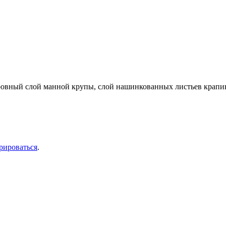
ровный слой манной крупы, слой нашинкованных листьев крапив
рироваться
.