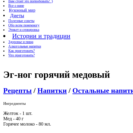
Вам стоит это попробовать! :)
Все о вине
Кухонный мир
Диеты
Полезные советы
Обо всем понемногу
Этикет и сервировка
Истории и традиции
Здоровье и пища
Алкогольные напитки
Как приготовить?
Что приготовить?
Эг-ног горячий медовый
Рецепты
/
Напитки
/
Остальные напит
Ингредиенты
Желток - 1 шт.
Мед - 40 г
Горячее молоко - 80 мл.