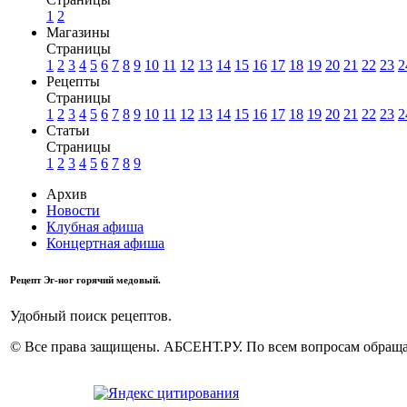
1
2
Магазины
Страницы
1
2
3
4
5
6
7
8
9
10
11
12
13
14
15
16
17
18
19
20
21
22
23
2
Рецепты
Страницы
1
2
3
4
5
6
7
8
9
10
11
12
13
14
15
16
17
18
19
20
21
22
23
2
Статьи
Страницы
1
2
3
4
5
6
7
8
9
Архив
Новости
Клубная афиша
Концертная афиша
Рецепт Эг-ног горячий медовый.
Удобный поиск рецептов.
© Все права защищены. АБСЕНТ.РУ. По всем вопросам обращай