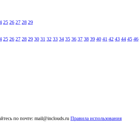
4
25
26
27
28
29
4
25
26
27
28
29
30
31
32
33
34
35
36
37
38
39
40
41
42
43
44
45
46
тесь по почте: mail@inclouds.ru
Правила использования