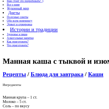
Вам стоит это попробовать! :)
Все о вине
Кухонный мир
Диеты
Полезные советы
Обо всем понемногу
Этикет и сервировка
Истории и традиции
Здоровье и пища
Алкогольные напитки
Как приготовить?
Что приготовить?
Манная каша с тыквой и из
Рецепты
/
Блюда для завтрака
/
Каши
Ингредиенты
Манная крупа – 1 ст.
Молоко – 5 ст.
Соль – по вкусу