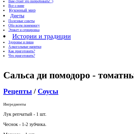
Вам стоит это попробовать! :)
Все о вине
Кухонный мир
Диеты
Полезные советы
Обо всем понемногу
Этикет и сервировка
Истории и традиции
Здоровье и пища
Алкогольные напитки
Как приготовить?
Что приготовить?
Сальса ди помодоро - томатны
Рецепты
/
Соусы
Ингредиенты
Лук репчатый - 1 шт.
Чеснок - 1-2 зубчика.