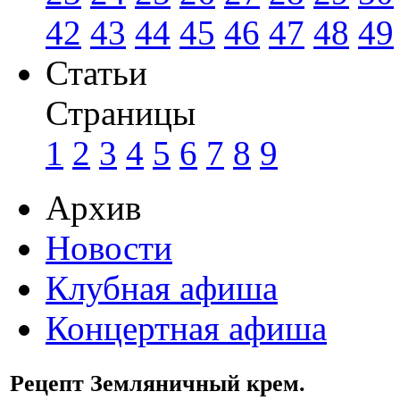
42
43
44
45
46
47
48
49
Статьи
Страницы
1
2
3
4
5
6
7
8
9
Архив
Новости
Клубная афиша
Концертная афиша
Рецепт Земляничный крем.