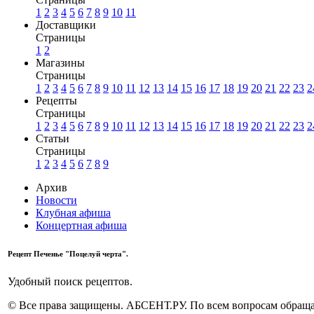
1
2
3
4
5
6
7
8
9
10
11
Доставщики
Страницы
1
2
Магазины
Страницы
1
2
3
4
5
6
7
8
9
10
11
12
13
14
15
16
17
18
19
20
21
22
23
2
Рецепты
Страницы
1
2
3
4
5
6
7
8
9
10
11
12
13
14
15
16
17
18
19
20
21
22
23
2
Статьи
Страницы
1
2
3
4
5
6
7
8
9
Архив
Новости
Клубная афиша
Концертная афиша
Рецепт Печенье "Поцелуй черта".
Удобный поиск рецептов.
© Все права защищены. АБСЕНТ.РУ. По всем вопросам обращай