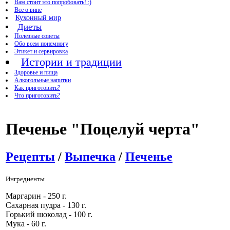
Вам стоит это попробовать! :)
Все о вине
Кухонный мир
Диеты
Полезные советы
Обо всем понемногу
Этикет и сервировка
Истории и традиции
Здоровье и пища
Алкогольные напитки
Как приготовить?
Что приготовить?
Печенье "Поцелуй черта"
Рецепты
/
Выпечка
/
Печенье
Ингредиенты
Маргарин - 250 г.
Сахарная пудра - 130 г.
Горький шоколад - 100 г.
Мука - 60 г.