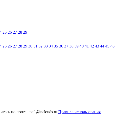
4
25
26
27
28
29
4
25
26
27
28
29
30
31
32
33
34
35
36
37
38
39
40
41
42
43
44
45
46
тесь по почте: mail@inclouds.ru
Правила использования