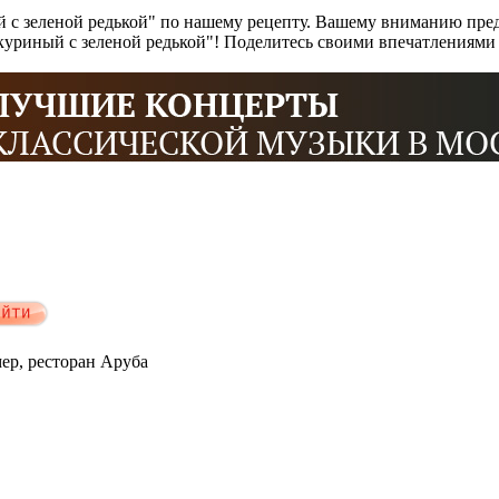
 с зеленой редькой" по нашему рецепту. Вашему вниманию пред
т куриный с зеленой редькой"! Поделитесь своими впечатлениям
мер, ресторан Аруба