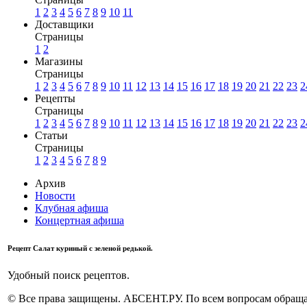
1
2
3
4
5
6
7
8
9
10
11
Доставщики
Страницы
1
2
Магазины
Страницы
1
2
3
4
5
6
7
8
9
10
11
12
13
14
15
16
17
18
19
20
21
22
23
2
Рецепты
Страницы
1
2
3
4
5
6
7
8
9
10
11
12
13
14
15
16
17
18
19
20
21
22
23
2
Статьи
Страницы
1
2
3
4
5
6
7
8
9
Архив
Новости
Клубная афиша
Концертная афиша
Рецепт Салат куриный с зеленой редькой.
Удобный поиск рецептов.
© Все права защищены. АБСЕНТ.РУ. По всем вопросам обращай