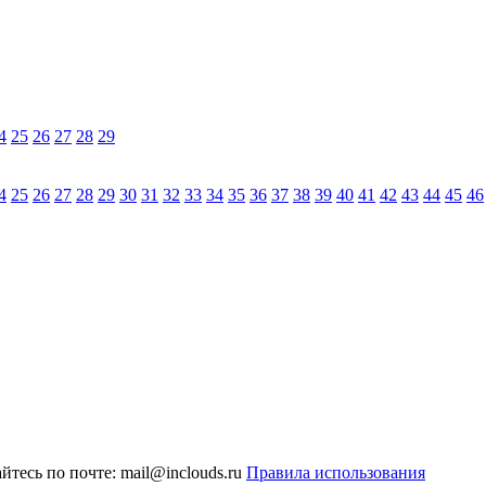
4
25
26
27
28
29
4
25
26
27
28
29
30
31
32
33
34
35
36
37
38
39
40
41
42
43
44
45
46
тесь по почте: mail@inclouds.ru
Правила использования