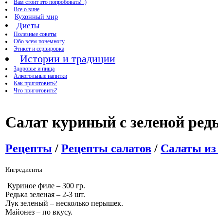
Вам стоит это попробовать! :)
Все о вине
Кухонный мир
Диеты
Полезные советы
Обо всем понемногу
Этикет и сервировка
Истории и традиции
Здоровье и пища
Алкогольные напитки
Как приготовить?
Что приготовить?
Салат куриный с зеленой ред
Рецепты
/
Рецепты салатов
/
Салаты из
Ингредиенты
Куриное филе – 300 гр.
Редька зеленая – 2-3 шт.
Лук зеленый – несколько перышек.
Майонез – по вкусу.