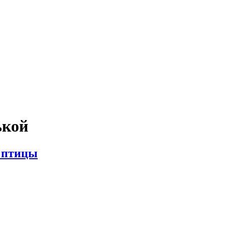
ькой
 птицы