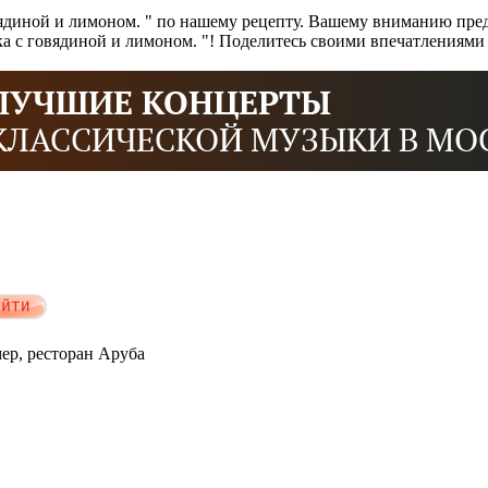
ядиной и лимоном. " по нашему рецепту. Вашему вниманию пред
нка с говядиной и лимоном. "! Поделитесь своими впечатлениям
мер, ресторан Аруба