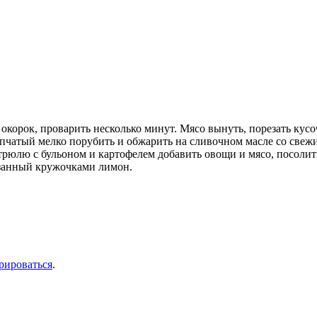
 окорок, проварить несколько минут. Мясо вынуть, порезать кусо
пчатый мелко порубить и обжарить на сливочном масле со свеж
трюлю с бульоном и картофелем добавить овощи и мясо, посолить
езанный кружочками лимон.
рироваться
.