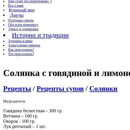
Вам стоит это попробовать! :)
Все о вине
Кухонный мир
Диеты
Полезные советы
Обо всем понемногу
Этикет и сервировка
Истории и традиции
Здоровье и пища
Алкогольные напитки
Как приготовить?
Что приготовить?
Солянка с говядиной и лимон
Рецепты
/
Рецепты супов
/
Солянки
Ингредиенты
Говядина бескостная – 300 гр.
Ветчина – 100 гр.
Окорок - 100 гр.
Лук репчатый – 1 шт.