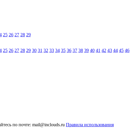
4
25
26
27
28
29
4
25
26
27
28
29
30
31
32
33
34
35
36
37
38
39
40
41
42
43
44
45
46
тесь по почте: mail@inclouds.ru
Правила использования