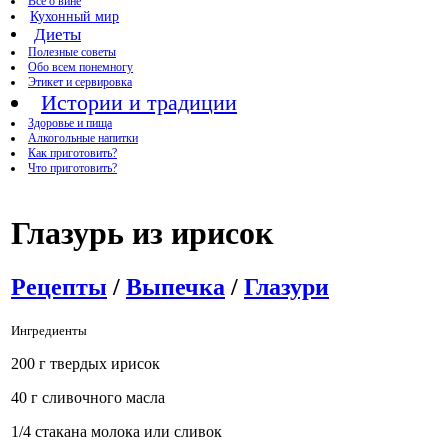
Все о вине
Кухонный мир
Диеты
Полезные советы
Обо всем понемногу
Этикет и сервировка
Истории и традиции
Здоровье и пища
Алкогольные напитки
Как приготовить?
Что приготовить?
Глазурь из ирисок
Рецепты
/
Выпечка
/
Глазури
Ингредиенты
200 г твердых ирисок
40 г сливочного масла
1/4 стакана молока или сливок