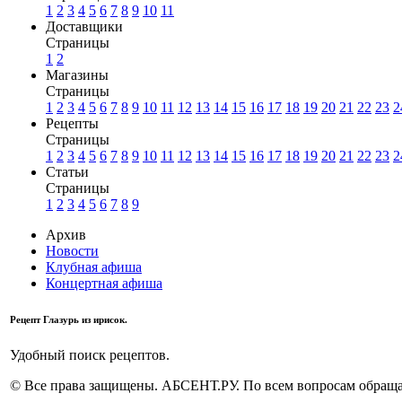
1
2
3
4
5
6
7
8
9
10
11
Доставщики
Страницы
1
2
Магазины
Страницы
1
2
3
4
5
6
7
8
9
10
11
12
13
14
15
16
17
18
19
20
21
22
23
2
Рецепты
Страницы
1
2
3
4
5
6
7
8
9
10
11
12
13
14
15
16
17
18
19
20
21
22
23
2
Статьи
Страницы
1
2
3
4
5
6
7
8
9
Архив
Новости
Клубная афиша
Концертная афиша
Рецепт Глазурь из ирисок.
Удобный поиск рецептов.
© Все права защищены. АБСЕНТ.РУ. По всем вопросам обращай