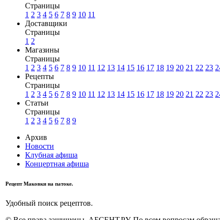
Страницы
1
2
3
4
5
6
7
8
9
10
11
Доставщики
Страницы
1
2
Магазины
Страницы
1
2
3
4
5
6
7
8
9
10
11
12
13
14
15
16
17
18
19
20
21
22
23
2
Рецепты
Страницы
1
2
3
4
5
6
7
8
9
10
11
12
13
14
15
16
17
18
19
20
21
22
23
2
Статьи
Страницы
1
2
3
4
5
6
7
8
9
Архив
Новости
Клубная афиша
Концертная афиша
Рецепт Маковки на патоке.
Удобный поиск рецептов.
© Все права защищены. АБСЕНТ.РУ. По всем вопросам обращай