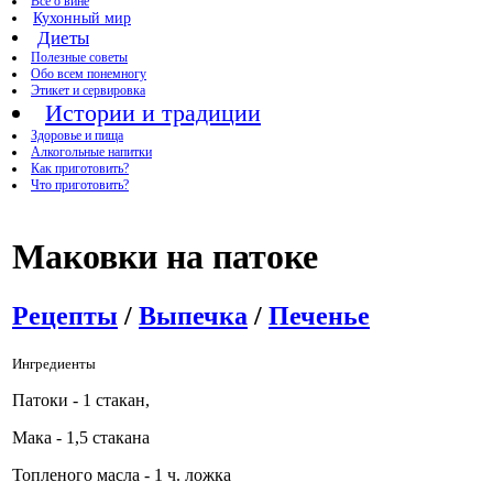
Все о вине
Кухонный мир
Диеты
Полезные советы
Обо всем понемногу
Этикет и сервировка
Истории и традиции
Здоровье и пища
Алкогольные напитки
Как приготовить?
Что приготовить?
Маковки на патоке
Рецепты
/
Выпечка
/
Печенье
Ингредиенты
Патоки - 1 стакан,
Мака - 1,5 стакана
Топленого масла - 1 ч. ложка