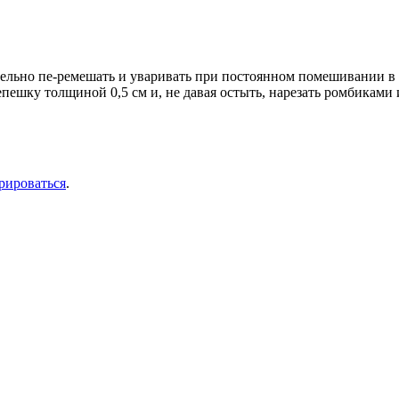
ельно пе-ремешать и уваривать при постоянном помешивании в т
пешку толщиной 0,5 см и, не давая остыть, нарезать ромбиками 
рироваться
.