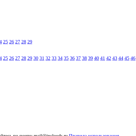
4
25
26
27
28
29
4
25
26
27
28
29
30
31
32
33
34
35
36
37
38
39
40
41
42
43
44
45
46
тесь по почте: mail@inclouds.ru
Правила использования