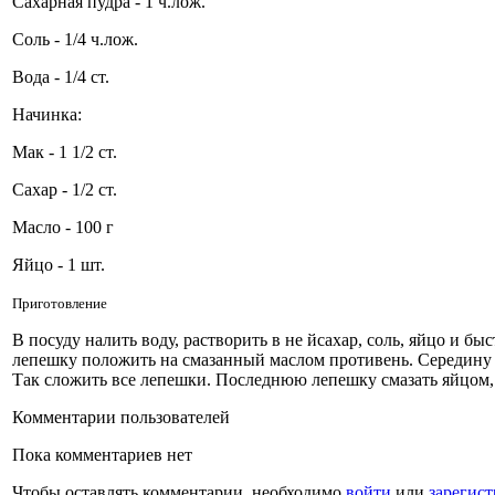
Сахарная пудра - 1 ч.лож.
Соль - 1/4 ч.лож.
Вода - 1/4 ст.
Начинка:
Мак - 1 1/2 ст.
Сахар - 1/2 ст.
Масло - 100 г
Яйцо - 1 шт.
Приготовление
В посуду налить воду, растворить в не йсахар, соль, яйцо и б
лепешку положить на смазанный маслом противень. Середину 
Так сложить все лепешки. Последнюю лепешку смазать яйцом, с
Комментарии пользователей
Пока комментариев нет
Чтобы оставлять комментарии, необходимо
войти
или
зарегист