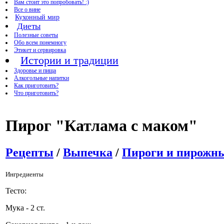
Вам стоит это попробовать! :)
Все о вине
Кухонный мир
Диеты
Полезные советы
Обо всем понемногу
Этикет и сервировка
Истории и традиции
Здоровье и пища
Алкогольные напитки
Как приготовить?
Что приготовить?
Пирог "Катлама с маком"
Рецепты
/
Выпечка
/
Пироги и пирожн
Ингредиенты
Тесто:
Мука - 2 ст.