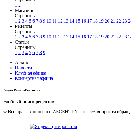
1
2
Магазины
Страницы
1
2
3
4
5
6
7
8
9
10
11
12
13
14
15
16
17
18
19
20
21
22
23
2
Рецепты
Страницы
1
2
3
4
5
6
7
8
9
10
11
12
13
14
15
16
17
18
19
20
21
22
23
2
Статьи
Страницы
1
2
3
4
5
6
7
8
9
Архив
Новости
Клубная афиша
Концертная афиша
Рецепт Рулет «Вкусный» .
Удобный поиск рецептов.
© Все права защищены. АБСЕНТ.РУ. По всем вопросам обращай