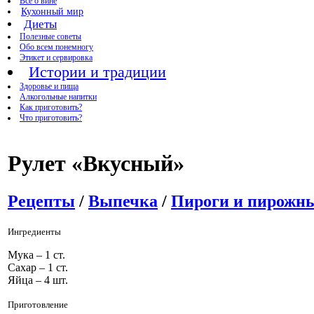
Все о вине
Кухонный мир
Диеты
Полезные советы
Обо всем понемногу
Этикет и сервировка
Истории и традиции
Здоровье и пища
Алкогольные напитки
Как приготовить?
Что приготовить?
Рулет «Вкусный»
Рецепты
/
Выпечка
/
Пироги и пирожн
Ингредиенты
Мука – 1 ст.
Сахар – 1 ст.
Яйца – 4 шт.
Приготовление