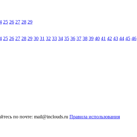
4
25
26
27
28
29
4
25
26
27
28
29
30
31
32
33
34
35
36
37
38
39
40
41
42
43
44
45
46
тесь по почте: mail@inclouds.ru
Правила использования