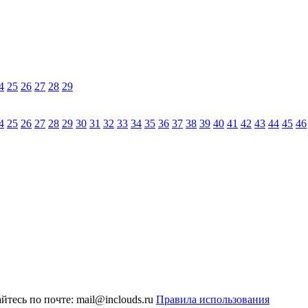
4
25
26
27
28
29
4
25
26
27
28
29
30
31
32
33
34
35
36
37
38
39
40
41
42
43
44
45
46
тесь по почте: mail@inclouds.ru
Правила использования