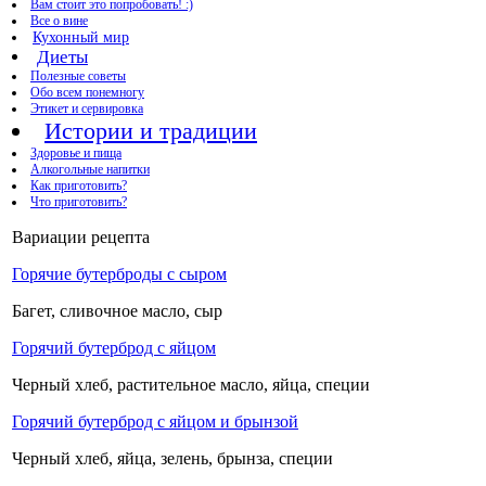
Вам стоит это попробовать! :)
Все о вине
Кухонный мир
Диеты
Полезные советы
Обо всем понемногу
Этикет и сервировка
Истории и традиции
Здоровье и пища
Алкогольные напитки
Как приготовить?
Что приготовить?
Вариации рецепта
Горячие бутерброды с сыром
Багет, сливочное масло, сыр
Горячий бутерброд с яйцом
Черный хлеб, растительное масло, яйца, специи
Горячий бутерброд с яйцом и брынзой
Черный хлеб, яйца, зелень, брынза, специи