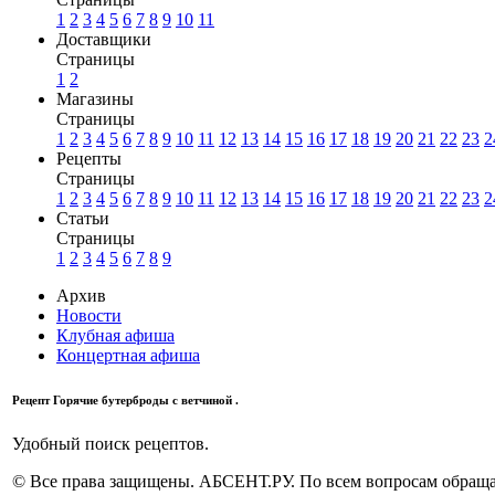
1
2
3
4
5
6
7
8
9
10
11
Доставщики
Страницы
1
2
Магазины
Страницы
1
2
3
4
5
6
7
8
9
10
11
12
13
14
15
16
17
18
19
20
21
22
23
2
Рецепты
Страницы
1
2
3
4
5
6
7
8
9
10
11
12
13
14
15
16
17
18
19
20
21
22
23
2
Статьи
Страницы
1
2
3
4
5
6
7
8
9
Архив
Новости
Клубная афиша
Концертная афиша
Рецепт Горячие бутерброды с ветчиной .
Удобный поиск рецептов.
© Все права защищены. АБСЕНТ.РУ. По всем вопросам обращай