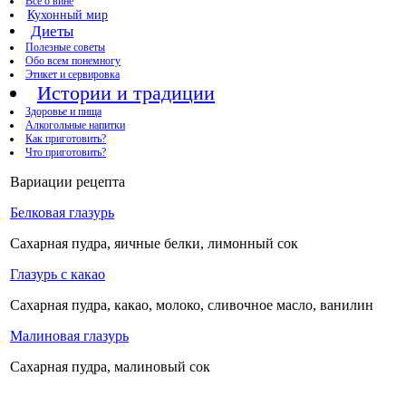
Все о вине
Кухонный мир
Диеты
Полезные советы
Обо всем понемногу
Этикет и сервировка
Истории и традиции
Здоровье и пища
Алкогольные напитки
Как приготовить?
Что приготовить?
Вариации рецепта
Белковая глазурь
Сахарная пудра, яичные белки, лимонный сок
Глазурь с какао
Сахарная пудра, какао, молоко, сливочное масло, ванилин
Малиновая глазурь
Сахарная пудра, малиновый сок