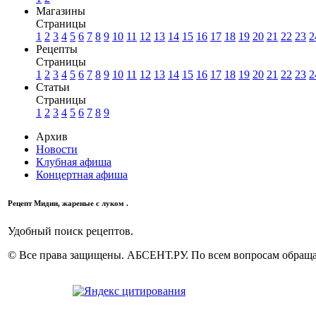
Магазины
Страницы
1
2
3
4
5
6
7
8
9
10
11
12
13
14
15
16
17
18
19
20
21
22
23
2
Рецепты
Страницы
1
2
3
4
5
6
7
8
9
10
11
12
13
14
15
16
17
18
19
20
21
22
23
2
Статьи
Страницы
1
2
3
4
5
6
7
8
9
Архив
Новости
Клубная афиша
Концертная афиша
Рецепт Мидии, жареные с луком .
Удобный поиск рецептов.
© Все права защищены. АБСЕНТ.РУ. По всем вопросам обращай