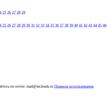
4
25
26
27
28
29
4
25
26
27
28
29
30
31
32
33
34
35
36
37
38
39
40
41
42
43
44
45
46
тесь по почте: mail@inclouds.ru
Правила использования